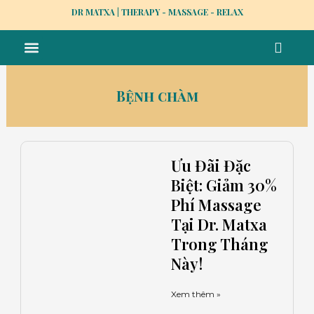
Skip
DR MATXA | THERAPY - MASSAGE - RELAX
to
Menu
content
MASSAGE TẠI NHÀ
TRỊ LIỆU Y HỌC CỔ TRUYỀN
NHÂN VIÊN
TUYỂN DỤNG
Bệnh chàm
Trang
Trang
Trang
Trang
Trang
Ưu Đãi Đặc
Biệt: Giảm 30%
Phí Massage
Tại Dr. Matxa
Trong Tháng
Này!
Xem thêm »