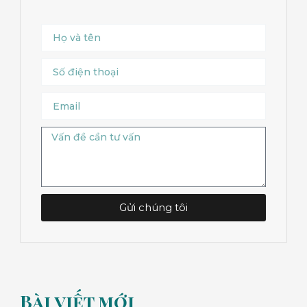
Name
Số
điện
thoại
Email
Message
Gửi chúng tôi
Bài viết mới