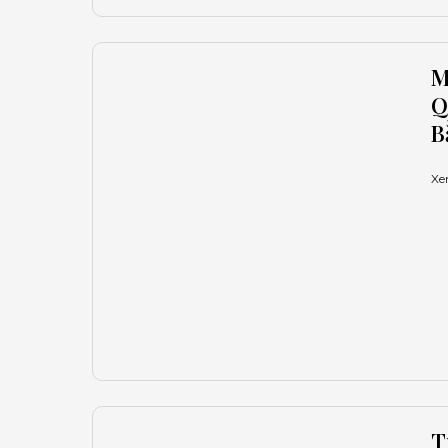
M
Q
B
Xe
T