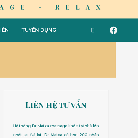
AGE - RELAX
F
IÊN
TUYỂN DỤNG
a
c
e
b
o
o
k
Liên hệ tư vấn
Hệ thống Dr Matxa massage khỏe tại nhà lớn
nhất tai Đà lạt. Dr Matxa có hơn 200 nhân