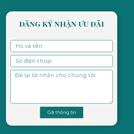
đăng ký nhận ưu đãi
Gởi thông tin