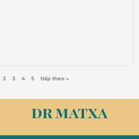
2
3
4
5
tiếp theo »
dr matxa