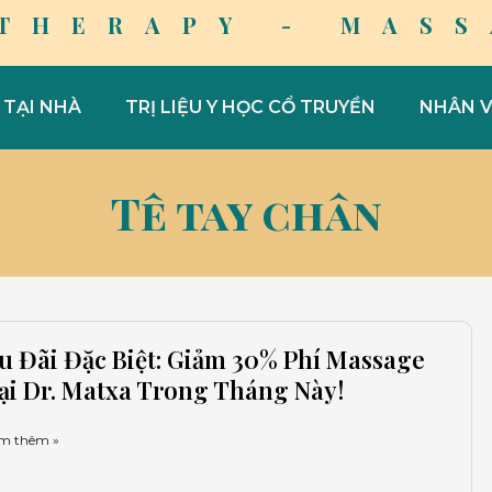
 THERAPY - MASS
 TẠI NHÀ
TRỊ LIỆU Y HỌC CỔ TRUYỀN
NHÂN V
Tê tay chân
rang
Trang
Trang
Trang
Trang
u Đãi Đặc Biệt: Giảm 30% Phí Massage
ại Dr. Matxa Trong Tháng Này!
m thêm »