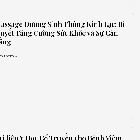
assage Dưỡng Sinh Thông Kinh Lạc: Bí
uyết Tăng Cường Sức Khỏe và Sự Cân
ằng
m thêm »
rị liệu Y Học Cổ Truyền cho Bệnh Viêm