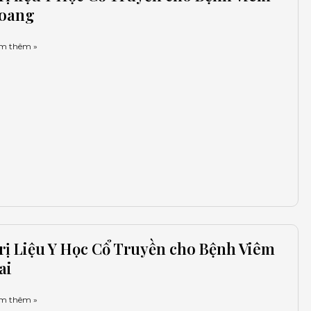
oang
m thêm »
rị Liệu Y Học Cổ Truyền cho Bệnh Viêm
ai
m thêm »