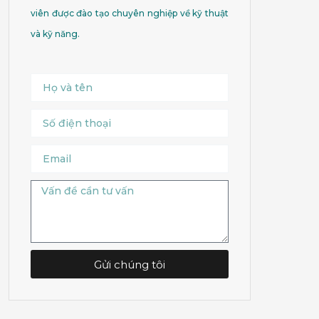
viên được đào tạo chuyên nghiệp về kỹ thuật
và kỹ năng.
Name
Số
điện
thoại
Email
Message
Gửi chúng tôi