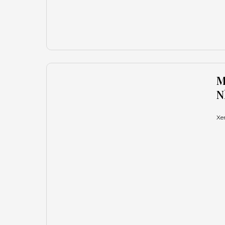
M
N
Xe