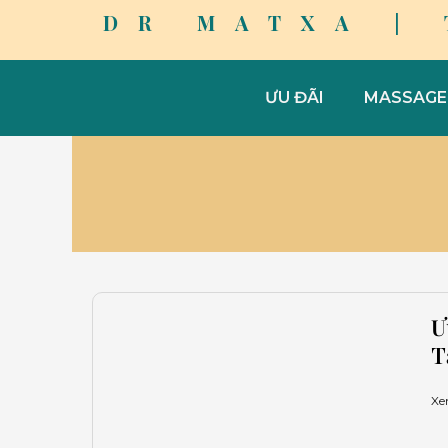
Skip
DR MATXA |
to
content
ƯU ĐÃI
MASSAGE
T
Ư
T
Xe