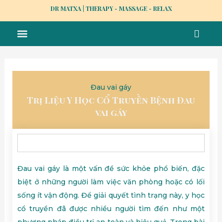
Skip
DR MATXA | THERAPY - MASSAGE - RELAX
to
Menu
content
MASSAGE TẠI NHÀ
TRỊ LIỆU Y HỌC CỔ TRUYỀN
NHÂN VIÊN
TUYỂN DỤNG
Đau vai gáy
Trị Liệu Y Học Cổ Truyền Bệnh Đau
vai gáy
Đau vai gáy là một vấn đề sức khỏe phổ biến, đặc
biệt ở những người làm việc văn phòng hoặc có lối
sống ít vận động. Để giải quyết tình trạng này, y học
cổ truyền đã được nhiều người tìm đến như một
phương pháp điều trị an toàn và hiệu quả. Trong bài