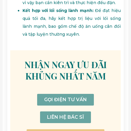
vì vậy bạn cần kiên trì và thực hiện đều đặn.
Kết hợp với lối sống lành mạnh:
Để đạt hiệu
quả tối đa, hãy kết hợp trị liệu với lối sống
lành mạnh, bao gồm chế độ ăn uống cân đối
và tập luyện thường xuyên.
NHẬN NGAY ƯU ĐÃI
KHỦNG NHẤT NĂM
GỌI ĐIỆN TƯ VẤN
LIÊN HỆ BÁC SĨ