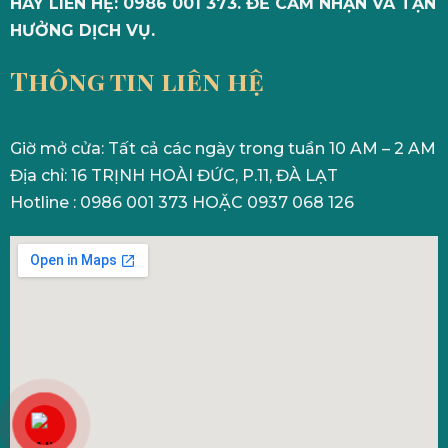
HÃY LIÊN HỆ: 0986 001 373. ĐỂ CẢM NHẬN VÀ TẬN
HƯỞNG DỊCH VỤ.
Thông tin liên hệ
Giờ mở cửa: Tất cả các ngày trong tuần 10 AM – 2 AM
Địa chỉ: 16 TRỊNH HOÀI ĐỨC, P.11, ĐÀ LẠT
Hotline : 0986 001 373 HOẶC 0937 068 126