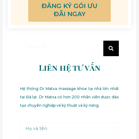
ĐĂNG KÝ GÓI ƯU
ĐÃI NGAY
Search
Search
Liên hệ tư vấn
Hệ thống Dr Matxa massage khỏe tại nhà lớn nhất
tai Đà lạt. Dr Matxa có hơn 200 nhân viên được đào
tạo chuyên nghiệp về kỹ thuật và kỹ năng.
Name