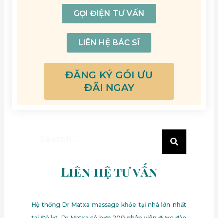
GỌI ĐIỆN TƯ VẤN
LIÊN HỆ BÁC SĨ
ĐĂNG KÝ GÓI ƯU
ĐÃI NGAY
Search
Search
Liên hệ tư vấn
Hệ thống Dr Matxa massage khỏe tại nhà lớn nhất
tai Đà lạt. Dr Matxa có hơn 200 nhân viên được đào