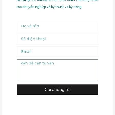
tạo chuyên nghiệp về kỹ thuật và kỹ năng.
Name
Số
điện
thoại
Email
Message
Gửi chúng tôi