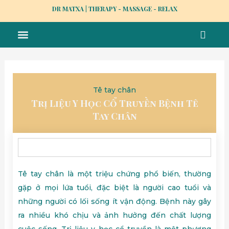
Skip
DR MATXA | THERAPY - MASSAGE - RELAX
to
Menu
content
MASSAGE TẠI NHÀ
TRỊ LIỆU Y HỌC CỔ TRUYỀN
NHÂN VIÊN
TUYỂN DỤNG
Tê tay chân
Trị Liệu Y Học Cổ Truyền Bệnh Tê
Tay Chân
Tê tay chân là một triệu chứng phổ biến, thường
gặp ở mọi lứa tuổi, đặc biệt là người cao tuổi và
những người có lối sống ít vận động. Bệnh này gây
ra nhiều khó chịu và ảnh hưởng đến chất lượng
cuộc sống. Trị liệu y học cổ truyền là một phương